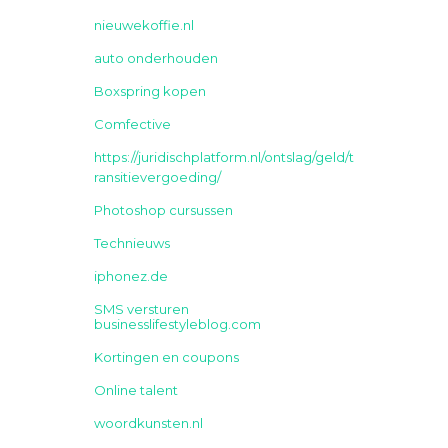
nieuwekoffie.nl
auto onderhouden
Boxspring kopen
Comfective
https://juridischplatform.nl/ontslag/geld/t
ransitievergoeding/
Photoshop cursussen
Technieuws
iphonez.de
SMS versturen
businesslifestyleblog.com
Kortingen en coupons
Online talent
woordkunsten.nl