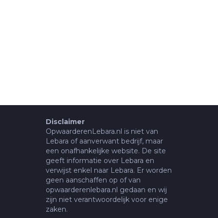
Disclaimer
OpwaarderenLebara.nl is niet van
Lebara of aanverwant bedrijf, maar
een onafhankelijke website. De site
geeft informatie over Lebara en
verwijst enkel naar Lebara. Er worden
geen aanschaffen op of van
opwaarderenlebara.nl gedaan en wij
zijn niet verantwoordelijk voor enige
zaken.