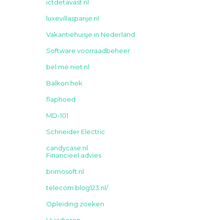
ictdetavast.nl
luxevillaspanje.nl
Vakantiehuisje in Nederland
Software voorraadbeheer
bel me niet nl
Balkon hek
flaphoed
MD-101
Schneider Electric
candycase.nl
Financieel advies
brimosoft.nl
telecom.blog123.nl/
Opleiding zoeken
Huisdieren