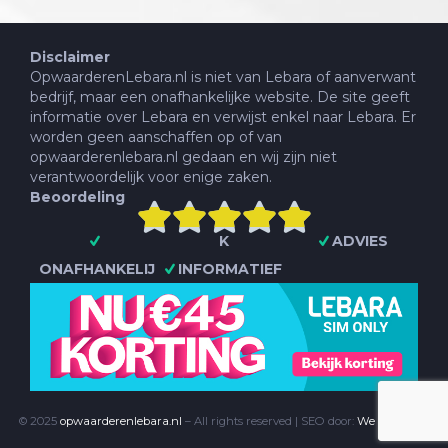
Disclaimer
OpwaarderenLebara.nl is niet van Lebara of aanverwant
bedrijf, maar een onafhankelijke website. De site geeft
informatie over Lebara en verwijst enkel naar Lebara. Er
worden geen aanschaffen op of van
opwaarderenlebara.nl gedaan en wij zijn niet
verantwoordelijk voor enige zaken.
Beoordeling





K
ADVIES
ONAFHANKELIJ
INFORMATIEF
SEO
© 2025
opwaarderenlebara.nl
– All rights reserved | SEO door:
We Talk