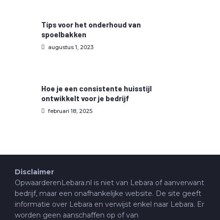
Tips voor het onderhoud van
spoelbakken
augustus 1, 2023
Hoe je een consistente huisstijl
ontwikkelt voor je bedrijf
februari 18, 2025
Disclaimer
OpwaarderenLebara.nl is niet van Lebara of aanverwant
bedrijf, maar een onafhankelijke website. De site geeft
informatie over Lebara en verwijst enkel naar Lebara. Er
worden geen aanschaffen op of van