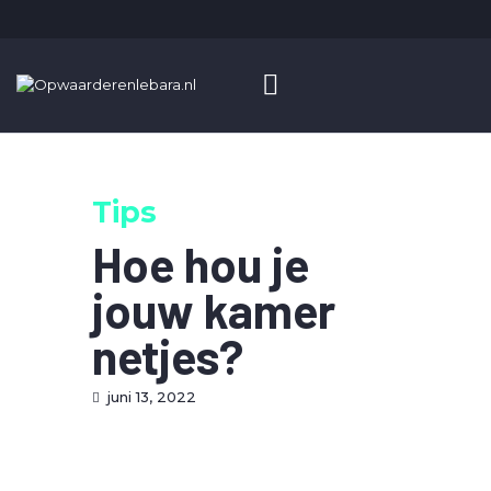
HOME
OPWAARDEREN
Tips
BLOG
ADVERTEREN
Hoe hou je
jouw kamer
netjes?
juni 13, 2022