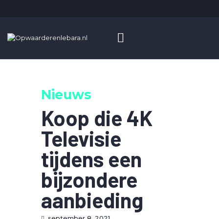
HOME
OPWAARDEREN
Nieuws
BLOG
ADVERTEREN
Koop die 4K
Televisie
tijdens een
bijzondere
aanbieding
september 8, 2021