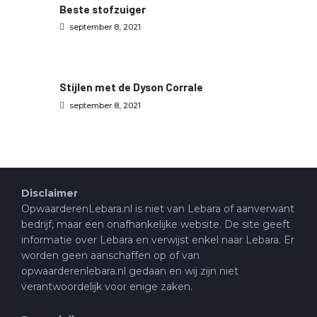
Beste stofzuiger
september 8, 2021
Stijlen met de Dyson Corrale
september 8, 2021
Disclaimer
OpwaarderenLebara.nl is niet van Lebara of aanverwant
bedrijf, maar een onafhankelijke website. De site geeft
informatie over Lebara en verwijst enkel naar Lebara. Er
worden geen aanschaffen op of van
opwaarderenlebara.nl gedaan en wij zijn niet
verantwoordelijk voor enige zaken.